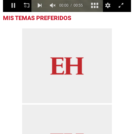
0
MIS TEMAS PREFERIDOS
seconds
of
55
seconds