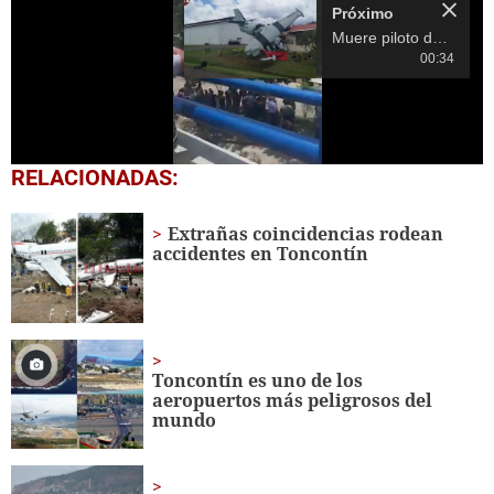
Próximo
Muere piloto de avión accidentado en Palmerola, Comayagua
00:34
0
RELACIONADAS:
seconds
of
18
Extrañas coincidencias rodean
seconds
accidentes en Toncontín
Toncontín es uno de los
aeropuertos más peligrosos del
mundo