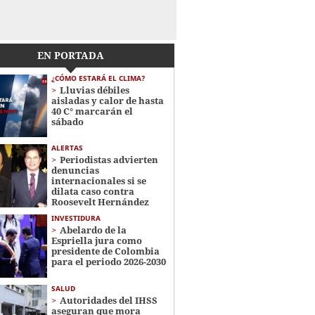
EN PORTADA
¿CÓMO ESTARÁ EL CLIMA?
Lluvias débiles
aisladas y calor de hasta
40 C° marcarán el
sábado
ALERTAS
Periodistas advierten
denuncias
internacionales si se
dilata caso contra
Roosevelt Hernández
INVESTIDURA
Abelardo de la
Espriella jura como
presidente de Colombia
para el periodo 2026-2030
SALUD
Autoridades del IHSS
aseguran que mora