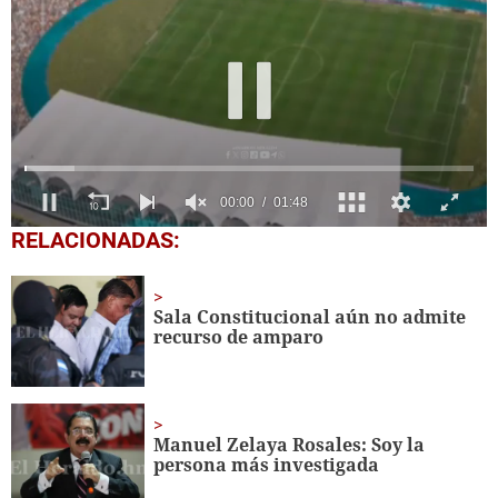
0
RELACIONADAS:
seconds
of
1
minute,
Sala Constitucional aún no admite
48
recurso de amparo
seconds
Manuel Zelaya Rosales: Soy la
persona más investigada