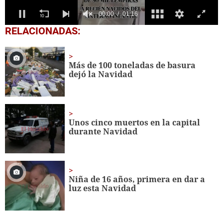
0
RELACIONADAS:
seconds
of
1
minute,
Más de 100 toneladas de basura
16
dejó la Navidad
seconds
Unos cinco muertos en la capital
durante Navidad
Niña de 16 años, primera en dar a
luz esta Navidad