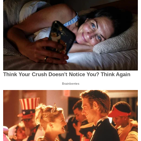
Think Your Crush Doesn't Notice You? Think Again
Brainberries