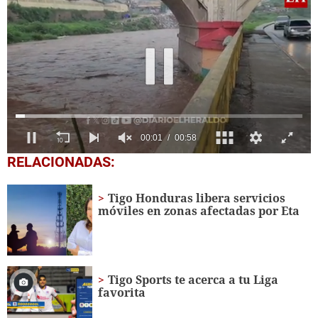
0
RELACIONADAS:
seconds
of
58
Tigo Honduras libera servicios
seconds
móviles en zonas afectadas por Eta
Tigo Sports te acerca a tu Liga
favorita