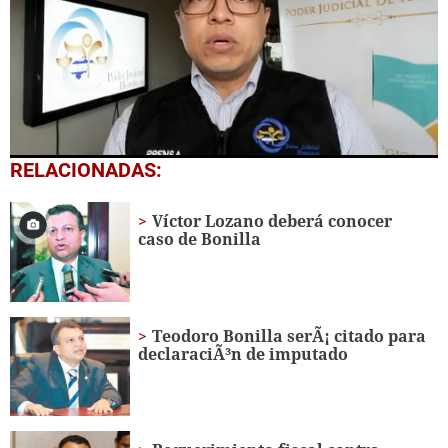
0
RELACIONADAS:
seconds
of
2
Víctor Lozano deberá conocer
minutes,
caso de Bonilla
7
seconds
Teodoro Bonilla serÃ¡ citado para
declaraciÃ³n de imputado