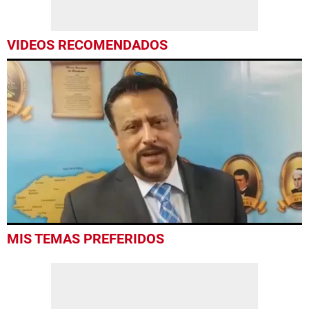
VIDEOS RECOMENDADOS
0
MIS TEMAS PREFERIDOS
seconds
of
3
minutes,
36
seconds