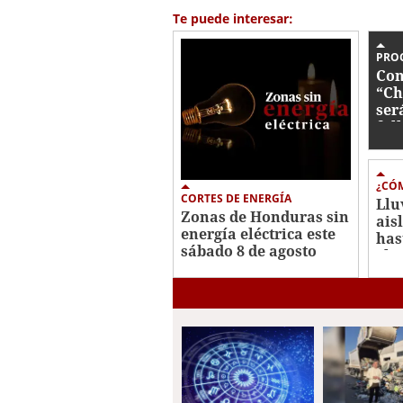
1
Te puede interesar:
minute,
44
seconds
Volume
PRO
0%
Con
“Ch
ser
fal
¿CÓM
CORTES DE ENERGÍA
Llu
Zonas de Honduras sin
ais
energía eléctrica este
has
sábado 8 de agosto
el 