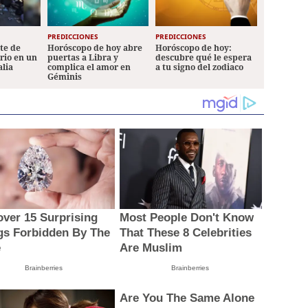
PREDICCIONES
PREDICCIONES
ete de
Horóscopo de hoy abre
Horóscopo de hoy:
ario en un
puertas a Libra y
descubre qué le espera
alia
complica el amor en
a tu signo del zodiaco
Géminis
over 15 Surprising
Most People Don't Know
gs Forbidden By The
That These 8 Celebrities
e
Are Muslim
Brainberries
Brainberries
Are You The Same Alone