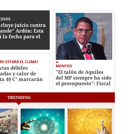
CESOS
cluye juicio contra
ande” Ardón: Esta
á la fecha para el
lo
O ESTARÁ EL CLIMA?
MONTOS
vias débiles
"El talón de Aquiles
ladas y calor de
del MP siempre ha sido
ta 40 C° marcarán
el presupuesto": Fiscal
sábado
general adjunto
TRENDING