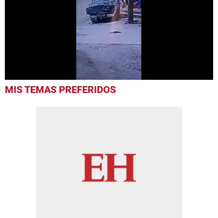
0
MIS TEMAS PREFERIDOS
seconds
of
25
seconds