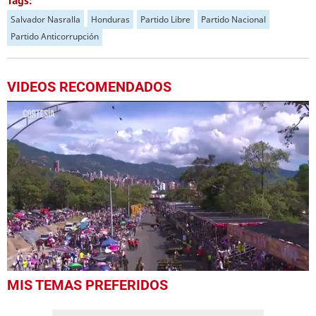
Tags:
Salvador Nasralla
Honduras
Partido Libre
Partido Nacional
Partido Anticorrupción
VIDEOS RECOMENDADOS
0
MIS TEMAS PREFERIDOS
of
37
seconds