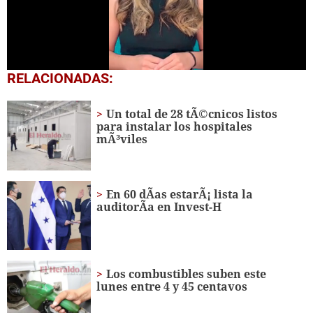
0
RELACIONADAS:
seconds
of
48
Un total de 28 tÃ©cnicos listos
seconds
para instalar los hospitales
mÃ³viles
En 60 dÃ­as estarÃ¡ lista la
auditorÃ­a en Invest-H
Los combustibles suben este
lunes entre 4 y 45 centavos