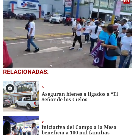
0
RELACIONADAS:
seconds
of
1
minute,
Aseguran bienes a ligados a “El
3
Señor de los Cielos'
seconds
Iniciativa del Campo a la Mesa
beneficia a 100 mil familias