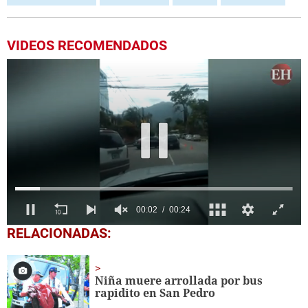
VIDEOS RECOMENDADOS
0
RELACIONADAS:
seconds
of
24
seconds
Niña muere arrollada por bus
rapidito en San Pedro