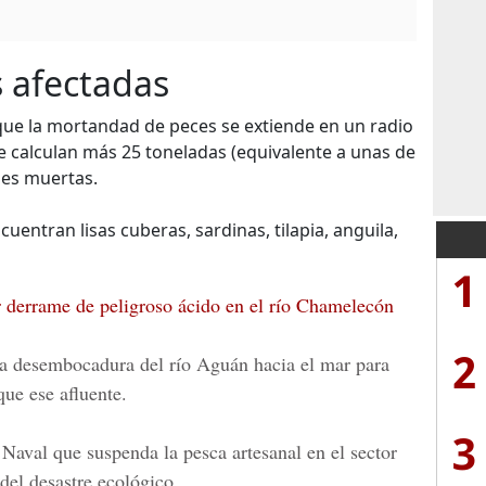
s afectadas
que la mortandad de peces se extiende en un radio
e calculan más 25 toneladas (equivalente a unas de
cies muertas.
cuentran lisas cuberas, sardinas, tilapia, anguila,
1
 derrame de peligroso ácido en el río Chamelecón
2
na desembocadura del río Aguán hacia el mar para
que ese afluente.
3
 Naval
que suspenda la pesca artesanal en el sector
del desastre ecológico.