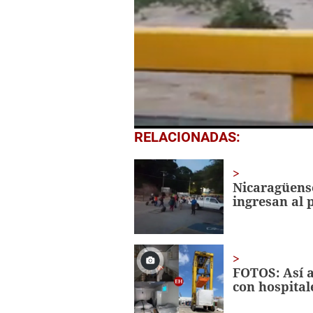
0
RELACIONADAS:
seconds
of
20
seconds
Volume
Nicaragüens
0%
ingresan al 
FOTOS: Así a
con hospital