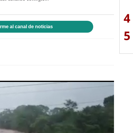
4
rme al canal de noticias
5