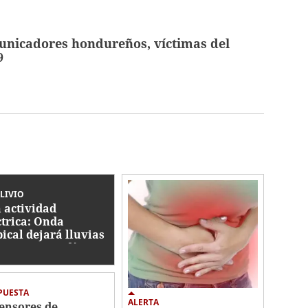
nicadores hondureños, víctimas del
9
LIVIO
 actividad
ctrica: Onda
pical dejará lluvias
ante varios días
a semana en
nduras
PUESTA
ALERTA
ensores de