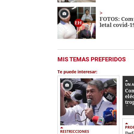
FOTOS: Comu
letal covid-1
MIS TEMAS PREFERIDOS
Te puede interesar:
UN A
Con
elé
tro
dur
est
Ho
PRO
RESTRICCIONES
Def