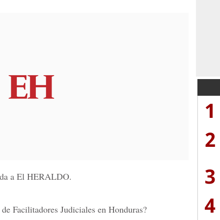
1
2
3
ada a
El HERALDO.
4
 de Facilitadores Judiciales en Honduras?