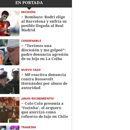
EN PORTADA
DECISIÓN
Bombazo: Rodri elige
al Barcelona y enfría su
posible llegada al Real
Madrid
CONDENABLE
"Tuvimos una
discusión y me golpeó":
padre denuncia agresión
de su hijo en La Ceiba
NUEVO CASO
MP reactiva denuncia
contra Roosevelt
Hernández por abuso de
autoridad
¡GRAN RECIBIMIENTO!
Colo Colo presenta a
‘Vozinha’, el arquero
que aterrizó como
refuerzo de lujo en Chile
TRAGEDIA