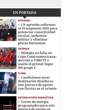
EN PORTADA
REFORMA
CN aprueba reformas
al Presupuesto 2026 para
potenciar conectividad
escolar, industria
militar y eliminar
plazas fantasmas
CRÓNICA
Olimpia no falla en
Copa Centroamericana:
derrota a UMECIT y
asalta el primer lugar
del grupo C
CLIMA
Condiciones secas
dominarán Honduras
este jueves 6 de agosto
con lluvias en el oriente
INTERRUPCIÓN ENERGÉTICA
Cortes de energía
programados para este
jueves 6 de agosto en