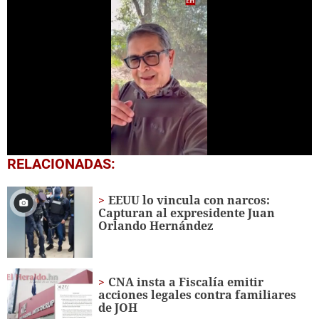
0
RELACIONADAS:
seconds
of
1
EEUU lo vincula con narcos:
minute,
Capturan al expresidente Juan
18
Orlando Hernández
seconds
CNA insta a Fiscalía emitir
acciones legales contra familiares
de JOH