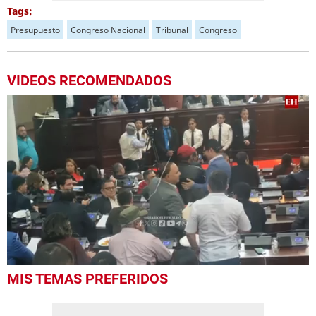
Tags:
Presupuesto
Congreso Nacional
Tribunal
Congreso
VIDEOS RECOMENDADOS
0
MIS TEMAS PREFERIDOS
seconds
of
2
minutes,