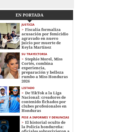
EN PORTADA
JUSTICIA
Fiscalía formaliza
acusación por femicidio
agravado en nuevo
juicio por muerte de
Keyla Martínez
SU TRAYECTORIA
Stephie Morel, Miss
Cortés, combina
experiencia,
preparación y belleza
rumbo a Miss Honduras
2026
LISTADO
De TikTok a la Liga
Nacional: creadores de
contenido fichados por
clubes profesionales en
Honduras
PESE A INFORMES Y DENUNCIAS
El historial oculto de
la Policía hondureña:
oficiales sobrevivieron a