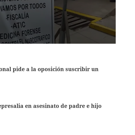
onal pide a la oposición suscribir un
epresalia en asesinato de padre e hijo