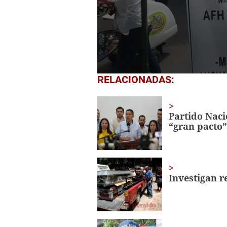
0
RELACIONADAS:
seconds
of
29
seconds
Volume
Partido Naci
0%
“gran pacto”
Investigan r