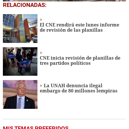
0
RELACIONADAS:
seconds
of
1
minute,
El CNE rendirá este lunes informe
51
de revisión de las planillas
seconds
CNE inicia revisión de planillas de
tres partidos políticos
La UNAH denuncia ilegal
embargo de 80 millones lempiras
MIS TEMAS PREFERIDOS