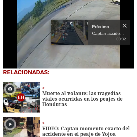
Más Videos
00:32
00:30
3.
Rastra provoca accidente en curva de Taulabé, Comayagua
Próximo en 10
Captan accidente de
rastra en el bulevar
00:35
Fuerzas Armadas
4.
Una persona herida tras accidente entre rastra y pick up en Comayagua
0
RELACIONADAS:
seconds
of
13
seconds
Muerte al volante: las tragedias
viales ocurridas en los peajes de
Honduras
VIDEO: Captan momento exacto del
accidente en el peaje de Yojoa