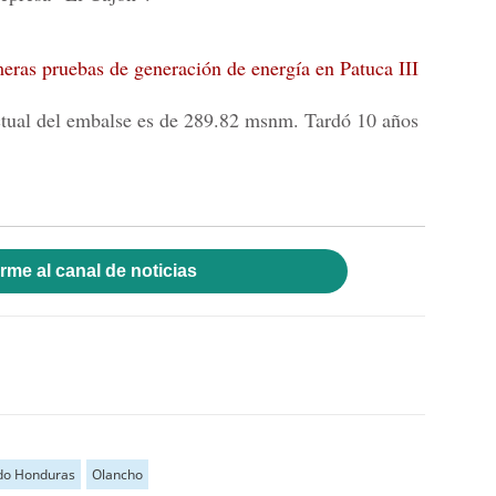
meras pruebas de generación de energía en Patuca III
actual del embalse es de 289.82 msnm. Tardó 10 años
rme al canal de noticias
ldo Honduras
Olancho