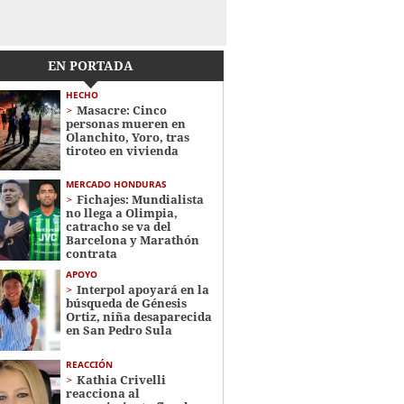
EN PORTADA
HECHO
Masacre: Cinco
personas mueren en
Olanchito, Yoro, tras
tiroteo en vivienda
MERCADO HONDURAS
Fichajes: Mundialista
no llega a Olimpia,
catracho se va del
Barcelona y Marathón
contrata
APOYO
Interpol apoyará en la
búsqueda de Génesis
Ortiz, niña desaparecida
en San Pedro Sula
REACCIÓN
Kathia Crivelli
reacciona al