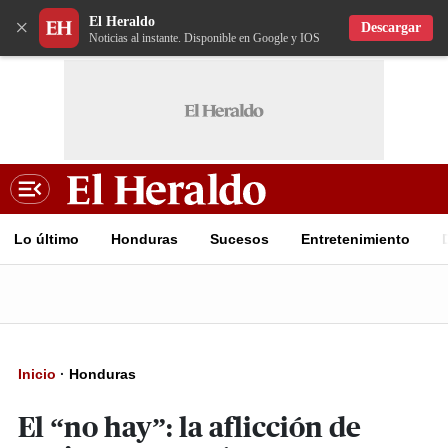
El Heraldo
×
Descargar
Noticias al instante. Disponible en Google y IOS
Lo último
Honduras
Sucesos
Entretenimiento
Inicio
·
Honduras
El “no hay”: la aflicción de