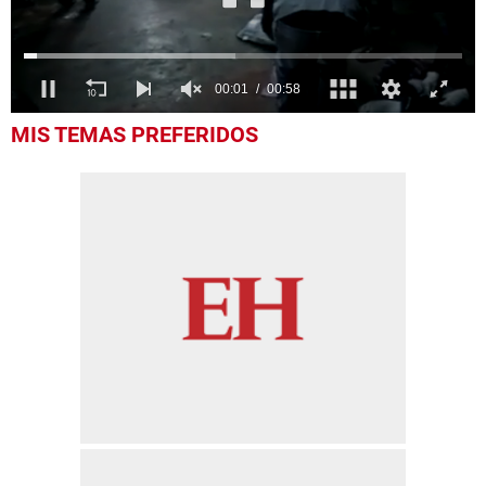
0
MIS TEMAS PREFERIDOS
seconds
of
58
seconds