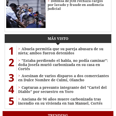
Defensa de JOH rechaza cargos
por lavado y fraude en audiencia
judicial
MÁS VISTO
1
Abuela permitía que su pareja abusara de su
nieta; ambos fueron detenidos
2
"Estaba perdiendo el habla, no podía caminar":
doña Josefa murió carbonizada en su casa en
Cortés
3
Asesinan de varios disparos a dos comerciantes
en Dulce Nombre de Culmí, Olancho
4
Capturan a presunto integrante del "Cartel del
Diablo" por secuestro en Yoro
5
Anciana de 96 años muere carbonizada tras
incendio en su vivienda en San Manuel, Cortés
TRENDING