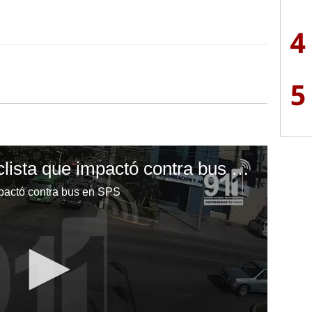
4
5
Accidente de motociclista que impactó contra bus en SPS
mpactó contra bus en SPS