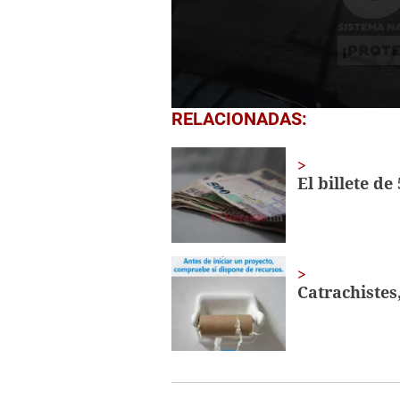
0
RELACIONADAS:
seconds
of
42
seconds
Volume
El billete de
0%
Catrachistes