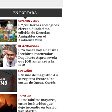
EN PORTADA
CON ADN VERDE
2,500 héroes ecológicos
cierran duodécima
edición de Escuelas
Amigables con el
Ambiente 2026
DECLARACIONES
"A vos te voy a dar una
lección": Procurador
Dagoberto Aspra revela
que JOH amenazó a la
PGR
SIN DAÑOS
Sismo de magnitud 4.4
se registra frente a las
costas de Omoa, Cortés
TRAGEDIA
Dos adultos mayores,
entre los heridos que
dejó incendio en barrio
San Martín