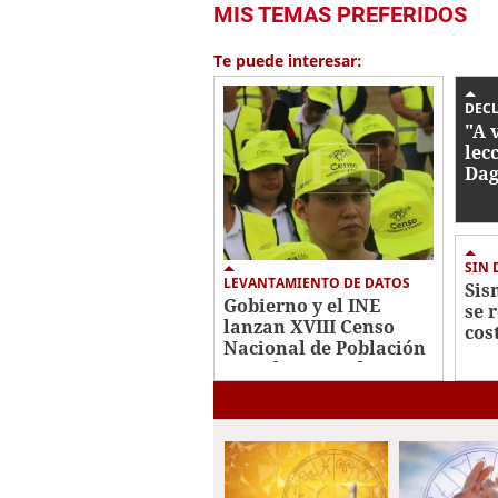
MIS TEMAS PREFERIDOS
Te puede interesar:
DEC
"A 
lec
Dag
rev
ame
SIN
LEVANTAMIENTO DE DATOS
Sis
Gobierno y el INE
se r
lanzan XVIII Censo
cos
Nacional de Población
y VII de Vivienda 2026