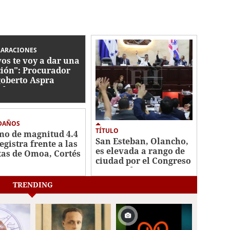
LARACIONES
vos te voy a dar una
ción": Procurador
oberto Aspra
ela que JOH
nazó a la PGR
 DAÑOS
TÍTULO
mo de magnitud 4.4
San Esteban, Olancho,
egistra frente a las
es elevada a rango de
tas de Omoa, Cortés
ciudad por el Congreso
Nacional
TRENDING