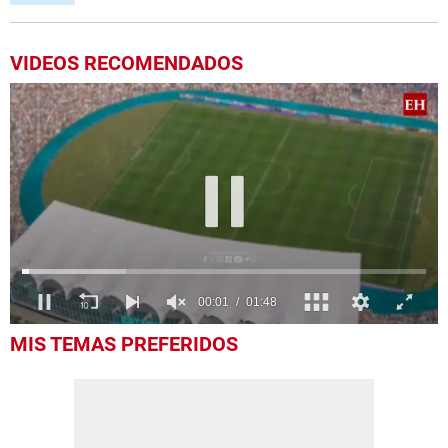
VIDEOS RECOMENDADOS
0
MIS TEMAS PREFERIDOS
seconds
of
1
minute,
48
seconds