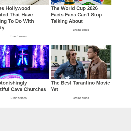
es Hollywood
The World Cup 2026
nted That Have
Facts Fans Can't Stop
ing To Do With
Talking About
ty
Brainberries
Brainberries
stonishingly
The Best Tarantino Movie
tiful Cave Churches
Yet
Brainberries
Brainberries