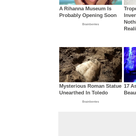
A Rihanna Museum Is
Trop
Probably Opening Soon
Inve
Noth
Brainberries
Reali
Mysterious Roman Statue
17 A
Unearthed In Toledo
Beau
Brainberries