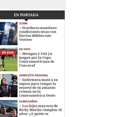
EN PORTADA
CLIMA
Honduras mantiene
condiciones secas con
lluvias débiles este
viernes
EN VIVO
Motagua y FAS ya
juegan por la Copa
Centroamericana de
Concacaf
CONFLICTO PASIONAL
Enfermera mató a su
esposo para vengar la
muerte de su amante:
crimen en la
Centroamérica Oeste
CUMPLEAÑOS
Los hijos mayores de
Ricky Martin cumplen 18
años: ¿A quién se