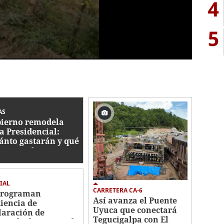
4
5
AS
ierno remodela
a Presidencial:
ánto gastarán y qué
bajos se hacen?
IAL
CARRETERA CA-6
programan
Así avanza el Puente
iencia de
Uyuca que conectará
laración de
Tegucigalpa con El
utado de Roosevelt