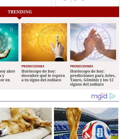
Paraíso
nández
TRENDING
PREDICCIONES
PREDICCIONES
hoy abre
Horóscopo de hoy:
Horóscopo de hoy:
a y
descubre qué le espera
predicciones para Aries,
mor en
a tu signo del zodiaco
Tauro, Géminis y los 12
signos del zodiaco