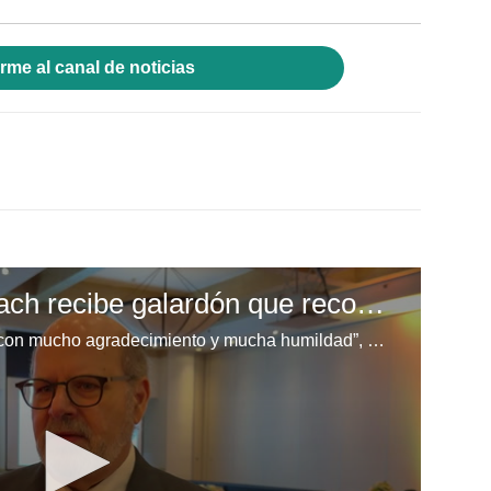
rme al canal de noticias
Jorge Canahuati Larach recibe galardón que reconoce su trayectoria al frente de Grupo OPSA
“Recibimos este reconocimiento con mucho agradecimiento y mucha humildad”, manifestó don Jorge Canahuati Larach tras recibir un reconocimiento que destaca su visión, liderazgo y trayectoria empresarial. La distinción fue entregada en una ceremonia que reunió a importantes líderes empresariales del país y que resaltó su recorrido al frente de Grupo OPSA.