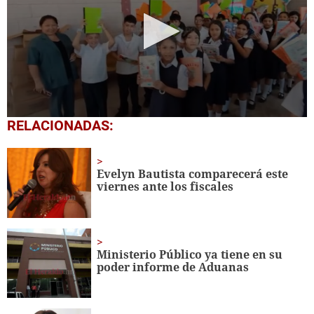
0
RELACIONADAS:
seconds
of
1
minute,
Evelyn Bautista comparecerá este
56
viernes ante los fiscales
seconds
Ministerio Público ya tiene en su
poder informe de Aduanas