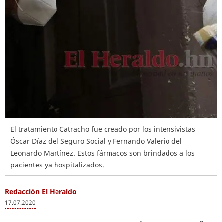
El tratamiento Catracho fue creado por los intensivistas
Óscar Díaz del Seguro Social y Fernando Valerio del
Leonardo Martínez. Estos fármacos son brindados a los
pacientes ya hospitalizados.
Redacción El Heraldo
17.07.2020