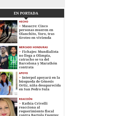
EN PORTADA
HECHO
Masacre: Cinco
personas mueren en
Olanchito, Yoro, tras
tiroteo en vivienda
MERCADO HONDURAS
Fichajes: Mundialista
no llega a Olimpia,
catracho se va del
Barcelona y Marathón
contrata
APOYO
Interpol apoyará en la
búsqueda de Génesis
Ortiz, niña desaparecida
en San Pedro Sula
REACCIÓN
Kathia Crivelli
reacciona al
requerimiento fiscal
contra Bartolo Fuentes: