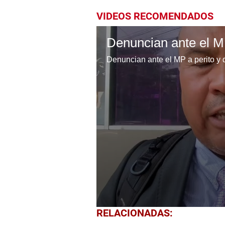
VIDEOS RECOMENDADOS
Denuncian ante el MP a perito y 
0
RELACIONADAS:
seconds