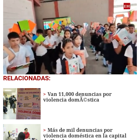
0
RELACIONADAS:
seconds
of
1
Van 11,000 denuncias por
minute,
violencia domÃ©stica
56
seconds
Más de mil denuncias por
violencia doméstica en la capital