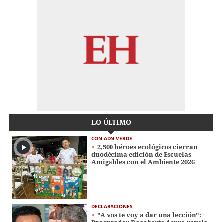
LO ÚLTIMO
CON ADN VERDE
2,500 héroes ecológicos cierran
duodécima edición de Escuelas
Amigables con el Ambiente 2026
DECLARACIONES
"A vos te voy a dar una lección":
Procurador Dagoberto Aspra revela