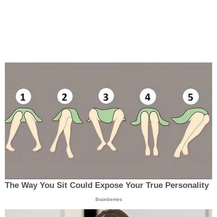
The Way You Sit Could Expose Your True Personality
Brainberries