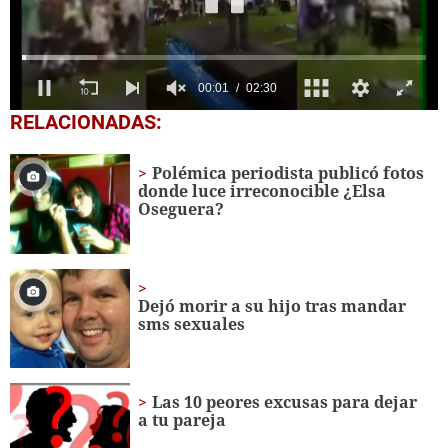
0
RELACIONADAS:
seconds
of
2
Polémica periodista publicó fotos
minutes,
donde luce irreconocible ¿Elsa
30
Oseguera?
seconds
Dejó morir a su hijo tras mandar
sms sexuales
Las 10 peores excusas para dejar
a tu pareja