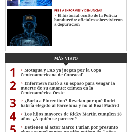
PESE A INFORMES Y DENUNCIAS
El historial oculto de la Policía
hondureña: oficiales sobrevivieron
a depuración
MÁS VISTO
1
Motagua y FAS ya juegan por la Copa
Centroamericana de Concacaf
2
Enfermera mató a su esposo para vengar la
muerte de su amante: crimen en la
Centroamérica Oeste
3
¿Burla a Florentino? Revelan por qué Rodri
habría elegido al Barcelona y no al Real Madrid
4
Los hijos mayores de Ricky Martin cumplen 18
años: ¿A quién se parecen?
5
Detienen al actor Marco Furlan por presunto
abuso sexual contra un niño autista de 5 años