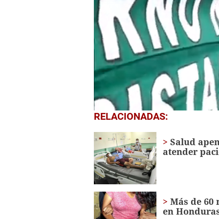
0
RELACIONADAS:
seconds
of
1
Salud apen
minute,
atender paci
19
seconds
Volume
0%
Más de 60 
en Hondura