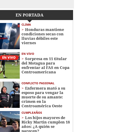
EN PORTADA
CLIMA
Honduras mantiene
condiciones secas con
lluvias débiles este
viernes
EN VIVO
Sorpresa en 11 titular
del Motagua para
enfrentar al FAS en Copa
Centroamericana
CONFLICTO PASIONAL
Enfermera mató a su
esposo para vengar la
muerte de su amante:
crimen en la
Centroamérica Oeste
CUMPLEAÑOS
Los hijos mayores de
Ricky Martin cumplen 18
años: ¿A quién se
parecen?