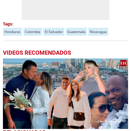
Tags:
Honduras
Colombia
El Salvador
Guatemala
Nicaragua
VIDEOS RECOMENDADOS
0