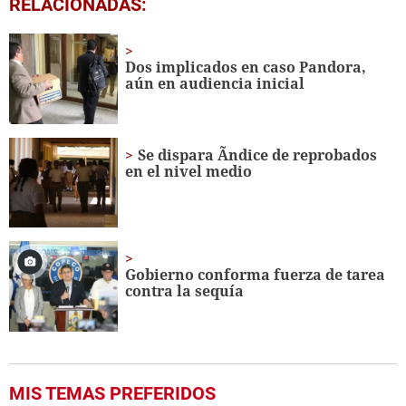
RELACIONADAS:
of
3
minutes,
31
Dos implicados en caso Pandora,
seconds
aún en audiencia inicial
Se dispara Ã­ndice de reprobados
en el nivel medio
Gobierno conforma fuerza de tarea
contra la sequía
MIS TEMAS PREFERIDOS