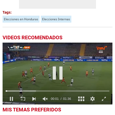
Tags:
Elecciones en Honduras
Elecciones Internas
VIDEOS RECOMENDADOS
0
MIS TEMAS PREFERIDOS
seconds
of