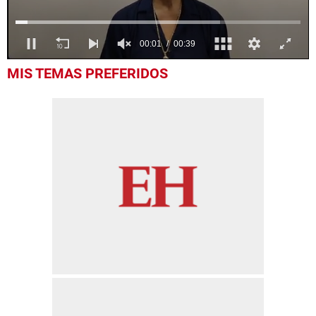
0
MIS TEMAS PREFERIDOS
seconds
of
39
seconds