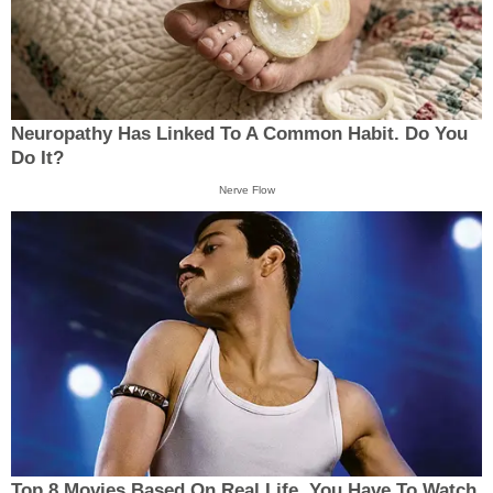
Neuropathy Has Linked To A Common Habit. Do You
Do It?
Nerve Flow
Top 8 Movies Based On Real Life. You Have To Watch