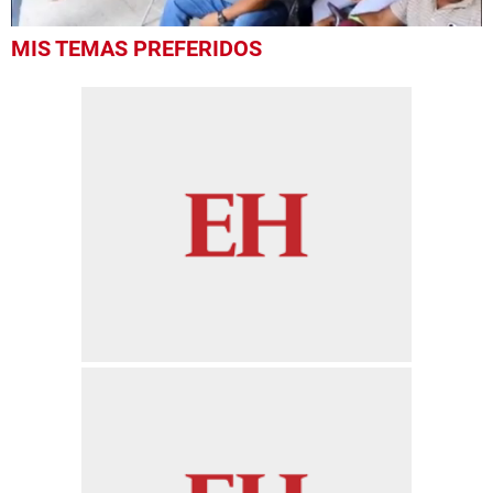
0
MIS TEMAS PREFERIDOS
seconds
of
35
seconds