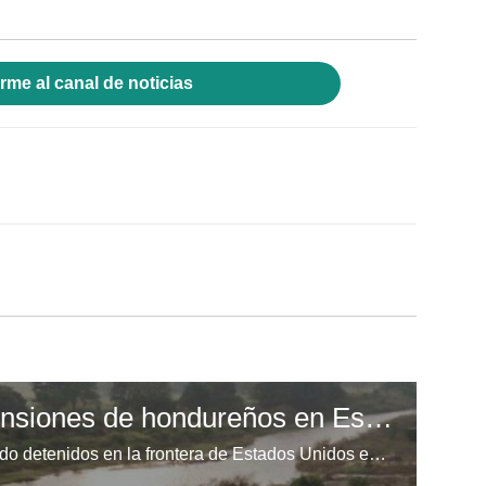
rme al canal de noticias
Repuntan las aprehensiones de hondureños en Estados Unidos
Miles de hondureños siguen siendo detenidos en la frontera de Estados Unidos en su intento por ingresar de manera ilegal a esa nación.