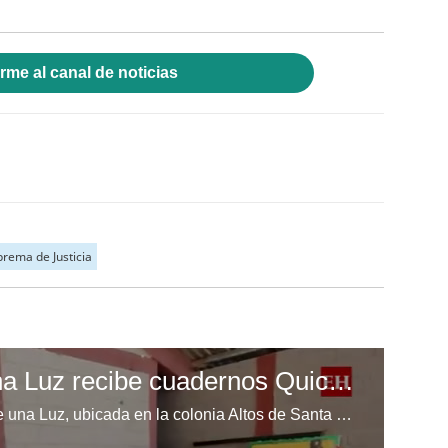
rme al canal de noticias
rema de Justicia
Escuela Enciende una Luz recibe cuadernos Quick, gracias a la Maratón del Saber
Los niños de la escuela Enciende una Luz, ubicada en la colonia Altos de Santa Rosa, al sur de Tegucigalpa, recibieron cuadernos Quick como parte de la Campaña Maratón del Saber.