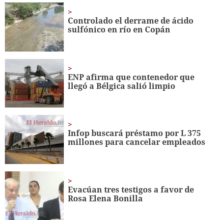
minutes,
32
Controlado el derrame de ácido
seconds
sulfónico en río en Copán
ENP afirma que contenedor que
llegó a Bélgica salió limpio
Infop buscará préstamo por L 375
millones para cancelar empleados
Evacúan tres testigos a favor de
Rosa Elena Bonilla