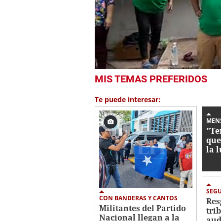
0
MIS TEMAS PREFERIDOS
of
1
minute,
Te puede interesar:
17
seconds
Volume
0%
MEN
"Te
que
la 
pre
de 
SEG
CON BANDERAS Y CANTOS
Res
Militantes del Partido
tri
Nacional llegan a la
aud