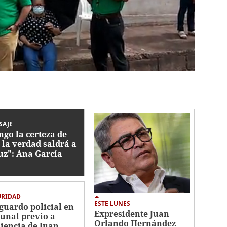
SAJE
ngo la certeza de
 la verdad saldrá a
luz": Ana García
vio a la audiencia
JOH
URIDAD
ESTE LUNES
guardo policial en
Expresidente Juan
bunal previo a
Orlando Hernández
iencia de Juan