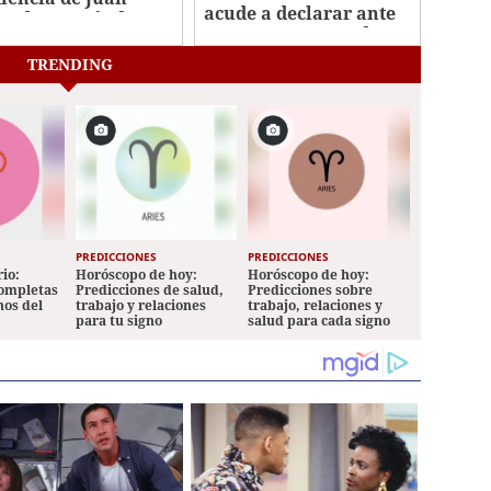
acude a declarar ante
ando Hernández
juez por caso Pandora
II
TRENDING
PREDICCIONES
PREDICCIONES
io:
Horóscopo de hoy:
Horóscopo de hoy:
completas
Predicciones de salud,
Predicciones sobre
nos del
trabajo y relaciones
trabajo, relaciones y
para tu signo
salud para cada signo