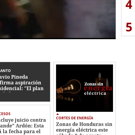
4
5
LANTO
avio Pineda
firma aspiración
sidencial: "El plan
ele lo vamos a
er en Honduras"
CESOS
CORTES DE ENERGÍA
cluye juicio contra
Zonas de Honduras sin
ande” Ardón: Esta
energía eléctrica este
á la fecha para el