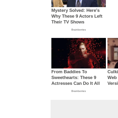
Mystery Solved: Here's
Why These 9 Actors Left
Their TV Shows
Brainberries
From Baddies To
Culk
Sweethearts: These 9
Web 
Actresses Can Do It All
Vers
Brainberries