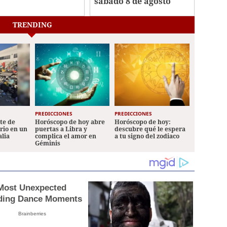
sábado 8 de agosto
lo
TRENDING
PREDICCIONES
PREDICCIONES
ete de
Horóscopo de hoy abre
Horóscopo de hoy:
ario en un
puertas a Libra y
descubre qué le espera
alia
complica el amor en
a tu signo del zodiaco
Géminis
Most Unexpected
ing Dance Moments
Brainberries