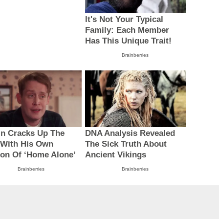
It's Not Your Typical
Family: Each Member
Has This Unique Trait!
Brainberries
in Cracks Up The
DNA Analysis Revealed
With His Own
The Sick Truth About
ion Of ‘Home Alone’
Ancient Vikings
Brainberries
Brainberries