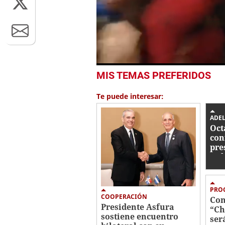
0
MIS TEMAS PREFERIDOS
seconds
of
45
Te puede interesar:
seconds
Volume
0%
ADE
Oct
con
pre
Buk
hac
PRO
COOPERACIÓN
Con
Presidente Asfura
“Ch
sostiene encuentro
ser