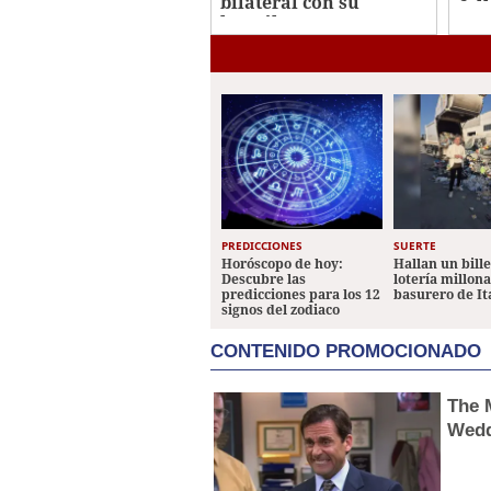
bilateral con su
fal
homólogo
dominicano, Luis
Abinader
PREDICCIONES
SUERTE
Horóscopo de hoy:
Hallan un bill
Descubre las
lotería millon
predicciones para los 12
basurero de It
signos del zodiaco
CONTENIDO PROMOCIONADO
The 
Wedd