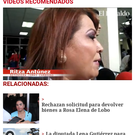
VIDEOS RECOMENDADOS
0
RELACIONADAS:
seconds
of
1
minute,
Rechazan solicitud para devolver
32
bienes a Rosa Elena de Lobo
seconds
La diputada Lena Gutiérrez paga