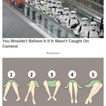
You Wouldn't Believe It If It Wasn't Caught On
Camera!
Brainberries