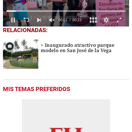
0
RELACIONADAS:
seconds
of
23
Inaugurado atractivo parque
seconds
modelo en San José de la Vega
MIS TEMAS PREFERIDOS