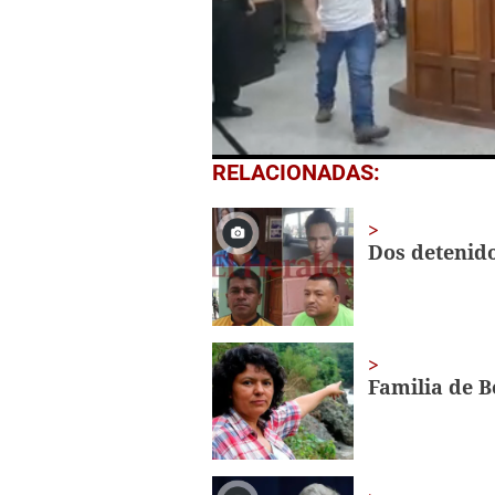
0
RELACIONADAS:
seconds
of
24
seconds
Volume
Dos detenid
0%
Familia de B