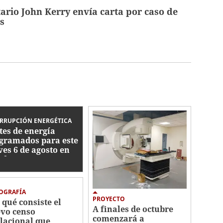
ario John Kerry envía carta por caso de
s
RRUPCIÓN ENERGÉTICA
tes de energía
gramados para este
ves 6 de agosto en
duras: zonas
ctadas
OGRAFÍA
PROYECTO
 qué consiste el
A finales de octubre
vo censo
comenzará a
lacional que