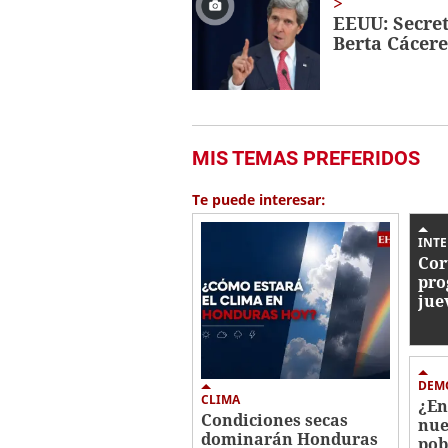
EEUU: Secret
Berta Cácere
MIS TEMAS PREFERIDOS
Te puede interesar:
INTE
Cor
pro
jue
Hon
afe
DEM
CLIMA
¿En
Condiciones secas
nue
dominarán Honduras
pob