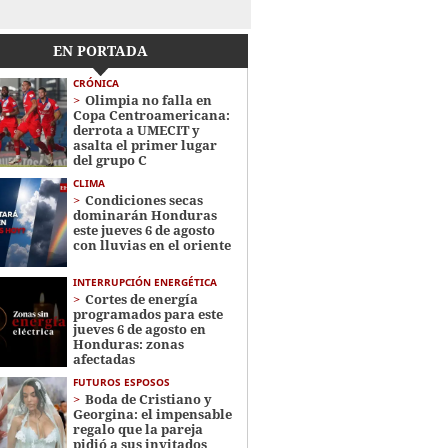
EN PORTADA
CRÓNICA
Olimpia no falla en
Copa Centroamericana:
derrota a UMECIT y
asalta el primer lugar
del grupo C
CLIMA
Condiciones secas
dominarán Honduras
este jueves 6 de agosto
con lluvias en el oriente
INTERRUPCIÓN ENERGÉTICA
Cortes de energía
programados para este
jueves 6 de agosto en
Honduras: zonas
afectadas
FUTUROS ESPOSOS
Boda de Cristiano y
Georgina: el impensable
regalo que la pareja
pidió a sus invitados