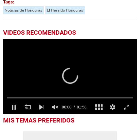
Tags:
Noticias de Honduras
El Heraldo Honduras
VIDEOS RECOMENDADOS
0
MIS TEMAS PREFERIDOS
seconds
of
1
minute,