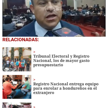
0
RELACIONADAS:
seconds
of
1
minute,
Tribunal Electoral y Registro
47
Nacional, los de mayor gasto
seconds
presupuestario
Registro Nacional entrega equipo
para enrolar a hondureños en el
extranjero