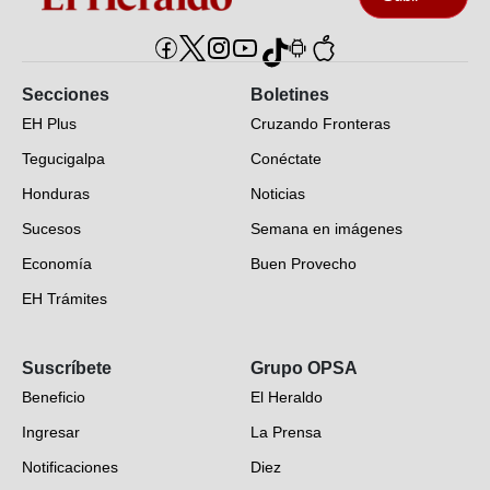
Secciones
Boletines
EH Plus
Cruzando Fronteras
Tegucigalpa
Conéctate
Honduras
Noticias
Sucesos
Semana en imágenes
Economía
Buen Provecho
EH Trámites
Opinión
Suscríbete
Grupo OPSA
EH Verifica
Beneficio
El Heraldo
Fotogalerías
Ingresar
La Prensa
Deportes
Notificaciones
Diez
Videos